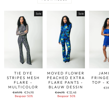
Sale
Sale
TIE DYE
MOVED FLOWER
JAM
STRIPES MESH
PEACHED EXTRA
FRINGE
FLARE -
FLARE PANTS -
TOP - 
MULTICOLOR
BLAUW DESSIN
€59
Adviesprijs
Aanbiedingsprijs
Adviesprijs
Aanbiedingsprijs
€69,95
€34,98
€64,95
€32,48
Bespaar 50%
Bespaar 50%