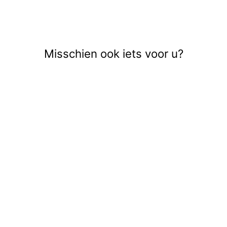
Facebook
Pinte
Misschien ook iets voor u?
Sale
VMKARIN VERA
LS SHIRT WVN -
GROEN DESSIN