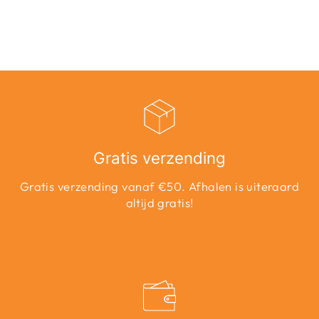
Adviesprijs
Aanbiedingsprijs
€39,99
€20,00
Bespaar 50%
Gratis verzending
Gratis verzending vanaf €50. Afhalen is uiteraard
altijd gratis!