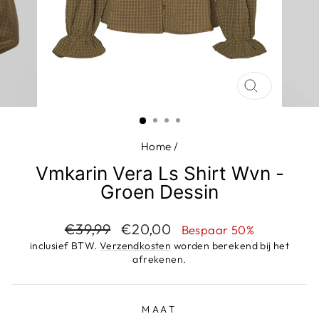
SLUIT
(ESC)
Home
/
Vmkarin Vera Ls Shirt Wvn -
Groen Dessin
Adviesprijs
Aanbiedingsprijs
€39,99
€20,00
Bespaar 50%
inclusief BTW.
Verzendkosten
worden berekend bij het
afrekenen.
MAAT