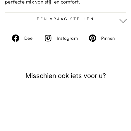
perfecte mix van stijl en comfort.
EEN VRAAG STELLEN
Deel
Instagram
Deel
Deel
Instagram
Pinnen
op
op
Facebook
Pinte
Misschien ook iets voor u?
Uitverkocht