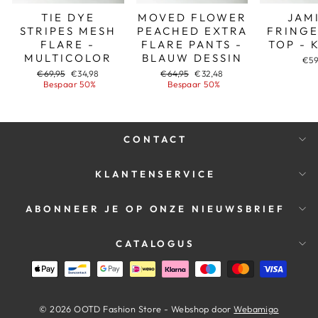
TIE DYE
MOVED FLOWER
JAM
STRIPES MESH
PEACHED EXTRA
FRINGE
FLARE -
FLARE PANTS -
TOP - 
MULTICOLOR
BLAUW DESSIN
€59
Adviesprijs
Aanbiedingsprijs
Adviesprijs
Aanbiedingsprijs
€69,95
€34,98
€64,95
€32,48
Bespaar 50%
Bespaar 50%
CONTACT
KLANTENSERVICE
ABONNEER JE OP ONZE NIEUWSBRIEF
CATALOGUS
© 2026 OOTD Fashion Store - Webshop door
Webamigo