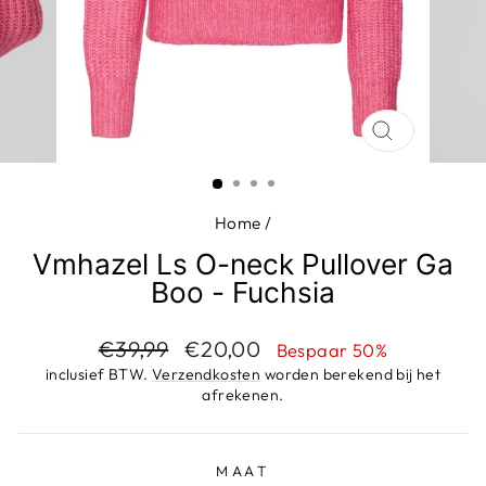
SLUIT
(ESC)
Home
/
Vmhazel Ls O-neck Pullover Ga
Boo - Fuchsia
Adviesprijs
Aanbiedingsprijs
€39,99
€20,00
Bespaar 50%
inclusief BTW.
Verzendkosten
worden berekend bij het
afrekenen.
MAAT