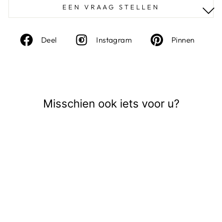
EEN VRAAG STELLEN
Deel
Instagram
Deel
Deel
Instagram
Pinnen
op
op
Facebook
Pinte
Misschien ook iets voor u?
Sale