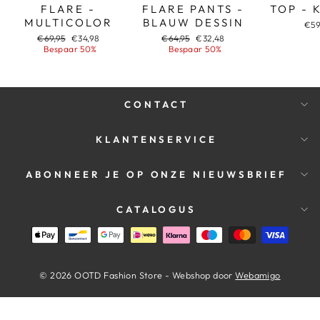
FLARE -
FLARE PANTS -
TOP - 
MULTICOLOR
BLAUW DESSIN
€59
Adviesprijs
Aanbiedingsprijs
Adviesprijs
Aanbiedingsprijs
€69,95
€34,98
€64,95
€32,48
Bespaar 50%
Bespaar 50%
CONTACT
KLANTENSERVICE
ABONNEER JE OP ONZE NIEUWSBRIEF
CATALOGUS
© 2026 OOTD Fashion Store - Webshop door
Webamigo