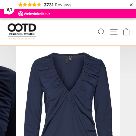
×
3731
Reviews
9,1
Door
naar
ZOEKEN
MENU
W
de
inhoud