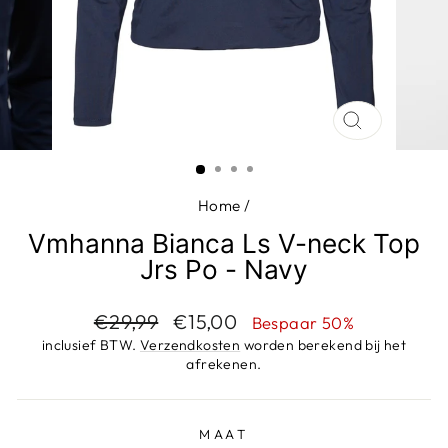
SLUIT
(ESC)
Home
/
Vmhanna Bianca Ls V-neck Top
Jrs Po - Navy
Adviesprijs
Aanbiedingsprijs
€29,99
€15,00
Bespaar 50%
inclusief BTW.
Verzendkosten
worden berekend bij het
afrekenen.
MAAT