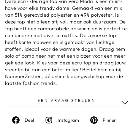
Deze ecru kleurige top van Vero Moda is een must-
have voor elke trendy dame! Gemaakt van een mix
van 51% gerecycled polyester en 49% polyester, is
deze top niet alleen stijlvol, maar ook duurzaam. De
top heeft een comfortabele pasvorm en is perfect te
combineren met diverse outfits. De zomerse top
heeft korte mouwen en is gemaakt van luchtige
stoffen, ideaal voor de warmere dagen. Draag hem
solo of combineer het met een blazer voor een meer
geklede look. Kies voor deze ecru top en draag jouw
steentje bij aan een beter milieu! Bestel hem nu bij
NummerZestien, dé online kledingwebshop voor de
laatste fashion trends.
EEN VRAAG STELLEN
Deel
Instagram
Deel
Deel
Instagram
Pinnen
op
op
Facebook
Pinte