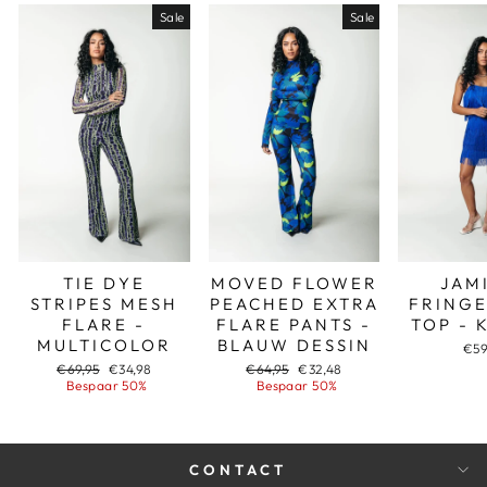
Sale
Sale
TIE DYE
MOVED FLOWER
JAM
STRIPES MESH
PEACHED EXTRA
FRINGE
FLARE -
FLARE PANTS -
TOP - 
MULTICOLOR
BLAUW DESSIN
€59
Adviesprijs
Aanbiedingsprijs
Adviesprijs
Aanbiedingsprijs
€69,95
€34,98
€64,95
€32,48
Bespaar 50%
Bespaar 50%
CONTACT