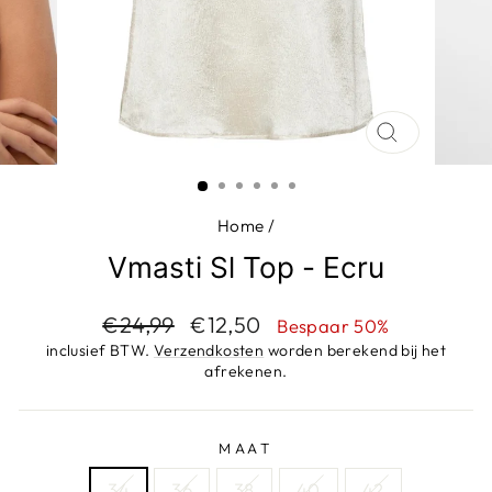
SLUIT
(ESC)
Home
/
Vmasti Sl Top - Ecru
Adviesprijs
Aanbiedingsprijs
€24,99
€12,50
Bespaar 50%
inclusief BTW.
Verzendkosten
worden berekend bij het
afrekenen.
MAAT
34
36
38
40
42