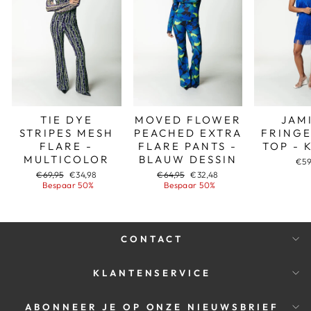
TIE DYE
MOVED FLOWER
JAM
STRIPES MESH
PEACHED EXTRA
FRINGE
FLARE -
FLARE PANTS -
TOP - 
MULTICOLOR
BLAUW DESSIN
€59
Adviesprijs
Aanbiedingsprijs
Adviesprijs
Aanbiedingsprijs
€69,95
€34,98
€64,95
€32,48
Bespaar 50%
Bespaar 50%
CONTACT
KLANTENSERVICE
ABONNEER JE OP ONZE NIEUWSBRIEF