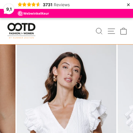
×
3731
Reviews
9,1
Door
naar
ZOEKEN
MENU
W
de
inhoud