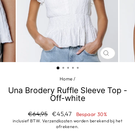
SLUIT
(ESC)
Home
/
Una Brodery Ruffle Sleeve Top -
Off-white
Adviesprijs
Aanbiedingsprijs
€64,95
€45,47
Bespaar 30%
inclusief BTW.
Verzendkosten
worden berekend bij het
afrekenen.