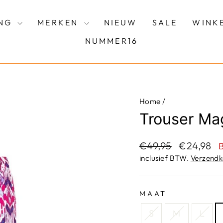
ING
MERKEN
NIEUW
SALE
WINK
NUMMER16
Home
/
Trouser Ma
Adviesprijs
Aanbieding
€49,95
€24,98
inclusief BTW.
Verzendk
MAAT
S
M
L