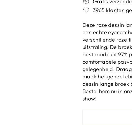
Gratis verzendin
3965 klanten ge
Deze roze dessin l
een echte eyecatcher
verschillende roze t
uitstraling. De broe
bestaande uit 97% p
comfortabele pasvo
gelegenheid. Draag
maak het geheel ch
dessin lange broek 
Bestel hem nu in o
show!