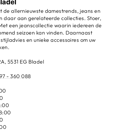
ladel
t de allernieuwste damestrends, jeans en
n daar aan gerelateerde collecties. Stoer,
Met een jeanscollectie waarin iedereen de
komend seizoen kan vinden. Daarnaast
 stijladvies en unieke accessoires om uw
ken.
2A, 5531 EG Bladel
97 - 360 088
:00
00
8:00
18:00
00
:00