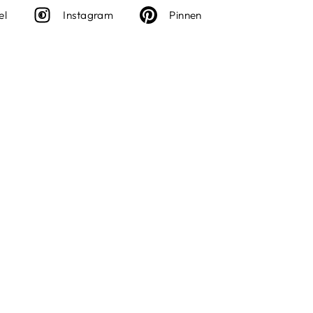
Deel
Instagram
Deel
el
Instagram
Pinnen
op
op
Facebook
Pinterest