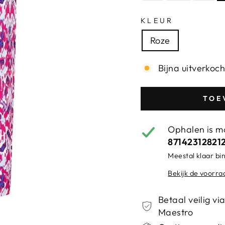
KLEUR
Roze
Bijna uitverkoch
TOE
Ophalen is mo
87142312821
Meestal klaar b
Bekijk de voorra
Betaal veilig v
Maestro