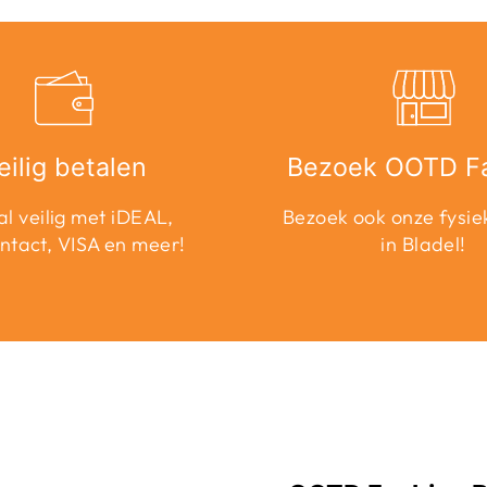
eilig betalen
Bezoek OOTD F
l veilig met iDEAL,
Bezoek ook onze fysie
ntact, VISA en meer!
in Bladel!