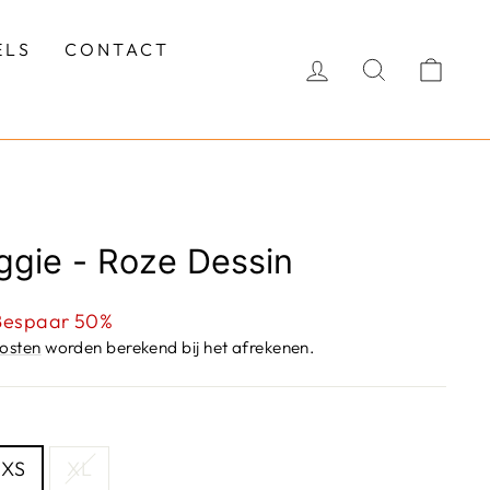
ELS
CONTACT
INLOGGEN
ZOEKEN
WI
ggie - Roze Dessin
sprijs
Bespaar 50%
osten
worden berekend bij het afrekenen.
XS
XL