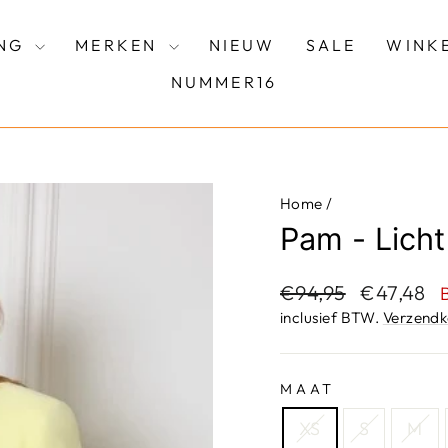
ING
MERKEN
NIEUW
SALE
WINK
NUMMER16
Home
/
Pam - Licht
Adviesprijs
Aanbieding
€94,95
€47,48
inclusief BTW.
Verzendk
MAAT
XS
S
M