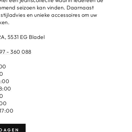
Met een jeanscollectie waarin iedereen de
komend seizoen kan vinden. Daarnaast
 stijladvies en unieke accessoires om uw
ken.
2A, 5531 EG Bladel
97 - 360 088
:00
00
8:00
18:00
00
:00
 17:00
DAGEN