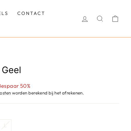
ELS
CONTACT
INLOGGEN
ZOEKEN
WI
 Geel
sprijs
Bespaar 50%
osten
worden berekend bij het afrekenen.
L