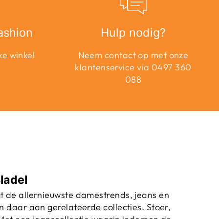
ashion
Hulp nodig?
ke winkel
Neem contact op met onze
klantenservice via 0497 360
088
ladel
t de allernieuwste damestrends, jeans en
n daar aan gerelateerde collecties. Stoer,