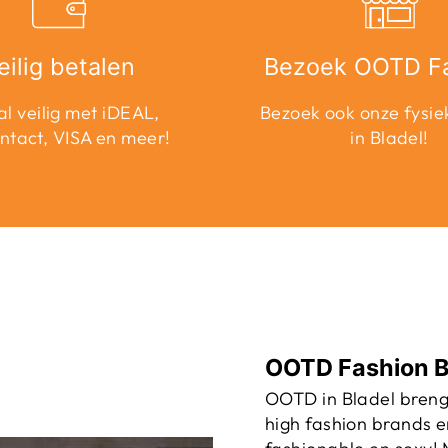
eilig betalen
Bezoek OOTD F
l veilig met iDEAL,
Bezoek ook onze fysie
ntact, VISA en meer!
in Bladel!
OOTD Fashion B
OOTD in Bladel breng
high fashion brands e