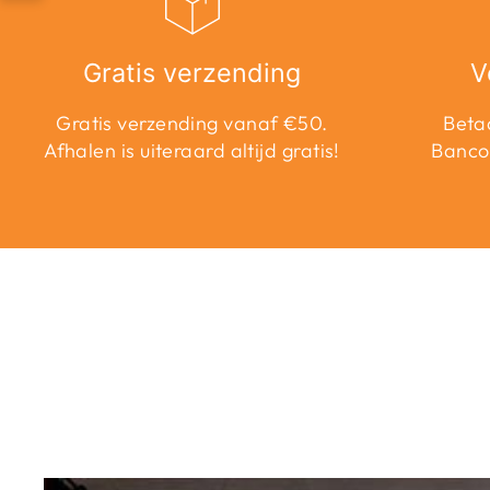
Gratis verzending
V
Gratis verzending vanaf €50.
Betaa
Afhalen is uiteraard altijd gratis!
Banco