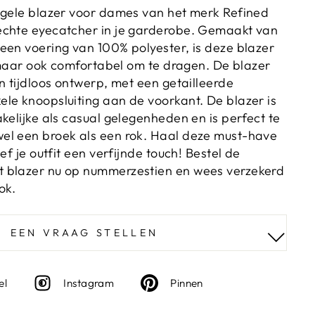
tgele blazer voor dames van het merk Refined
echte eyecatcher in je garderobe. Gemaakt van
een voering van 100% polyester, is deze blazer
, maar ook comfortabel om te dragen. De blazer
n tijdloos ontwerp, met een getailleerde
le knoopsluiting aan de voorkant. De blazer is
kelijke als casual gelegenheden en is perfect te
el een broek als een rok. Haal deze must-have
ef je outfit een verfijnde touch! Bestel de
 blazer nu op nummerzestien en wees verzekerd
ok.
EEN VRAAG STELLEN
Deel
Instagram
Deel
el
Instagram
Pinnen
op
op