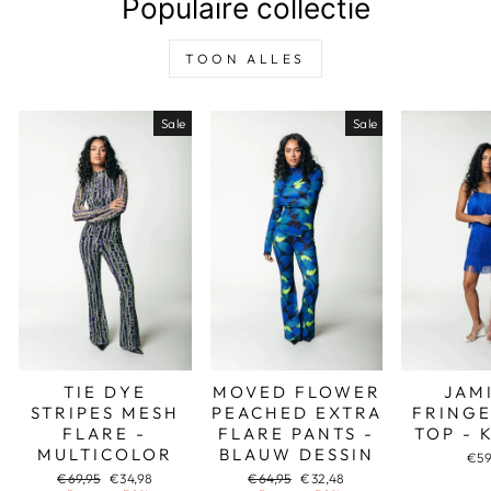
Populaire collectie
TOON ALLES
Sale
Sale
TIE DYE
MOVED FLOWER
JAM
STRIPES MESH
PEACHED EXTRA
FRINGE
FLARE -
FLARE PANTS -
TOP - 
MULTICOLOR
BLAUW DESSIN
€59
Adviesprijs
Aanbiedingsprijs
Adviesprijs
Aanbiedingsprijs
€69,95
€34,98
€64,95
€32,48