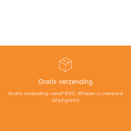
LINEN BL
PLAYSUIT PNT -
LICHTBLAUW
Adviesprijs
Aanbiedingsprijs
€39,99
€20,00
Bespaar 50%
Gratis verzending
Gratis verzending vanaf €50. Afhalen is uiteraard
altijd gratis!