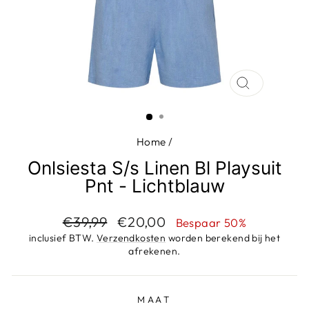
SLUIT
(ESC)
Home
/
Onlsiesta S/s Linen Bl Playsuit
Pnt - Lichtblauw
Adviesprijs
Aanbiedingsprijs
€39,99
€20,00
Bespaar 50%
inclusief BTW.
Verzendkosten
worden berekend bij het
afrekenen.
MAAT