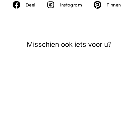
Deel
Instagram
Deel
Deel
Instagram
Pinnen
op
op
Facebook
Pinte
Misschien ook iets voor u?
Uitverkocht
ONLSIESTA S/S