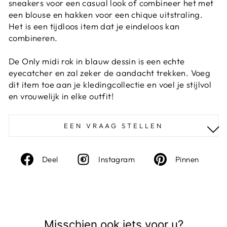
sneakers voor een casual look of combineer het met
een blouse en hakken voor een chique uitstraling.
Het is een tijdloos item dat je eindeloos kan
combineren.
De Only midi rok in blauw dessin is een echte
eyecatcher en zal zeker de aandacht trekken. Voeg
dit item toe aan je kledingcollectie en voel je stijlvol
en vrouwelijk in elke outfit!
EEN VRAAG STELLEN
Deel
Instagram
Deel
Deel
Instagram
Pinnen
op
op
Facebook
Pinte
Misschien ook iets voor u?