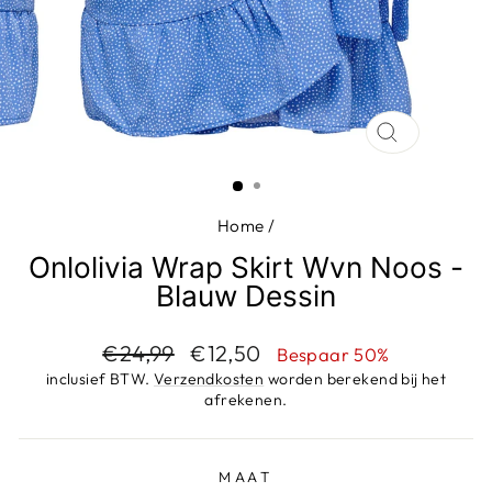
SLUIT
(ESC)
Home
/
Onlolivia Wrap Skirt Wvn Noos -
Blauw Dessin
Adviesprijs
Aanbiedingsprijs
€24,99
€12,50
Bespaar 50%
inclusief BTW.
Verzendkosten
worden berekend bij het
afrekenen.
MAAT