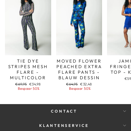
TIE DYE
MOVED FLOWER
JAM
STRIPES MESH
PEACHED EXTRA
FRINGE
FLARE -
FLARE PANTS -
TOP - 
MULTICOLOR
BLAUW DESSIN
€59
Adviesprijs
Aanbiedingsprijs
Adviesprijs
Aanbiedingsprijs
€69,95
€34,98
€64,95
€32,48
Bespaar 50%
Bespaar 50%
CONTACT
KLANTENSERVICE