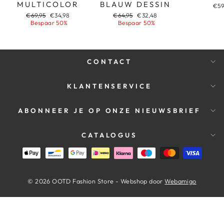
MULTICOLOR
BLAUW DESSIN
€59
Adviesprijs
Aanbiedingsprijs
Adviesprijs
Aanbiedingsprijs
€69,95
€34,98
€64,95
€32,48
Bespaar 50%
Bespaar 50%
CONTACT
KLANTENSERVICE
ABONNEER JE OP ONZE NIEUWSBRIEF
CATALOGUS
© 2026 OOTD Fashion Store - Webshop door
Webamigo