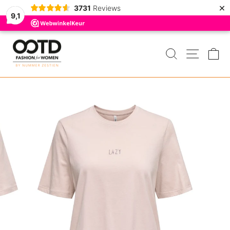
×
3731
Reviews
9,1
Door
naar
ZOEKEN
MENU
W
de
inhoud