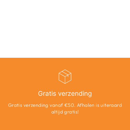
ONLMOODY
LIFE S/S WORD
TOP BOX JRS -
OUD ROZE
Adviesprijs
Aanbiedingsprijs
€16,99
€8,50
Bespaar 50%
Gratis verzending
Gratis verzending vanaf €50. Afhalen is uiteraard
altijd gratis!