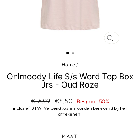
SLUIT
(ESC)
Home
/
Onlmoody Life S/s Word Top Box
Jrs - Oud Roze
Adviesprijs
Aanbiedingsprijs
€16,99
€8,50
Bespaar 50%
inclusief BTW.
Verzendkosten
worden berekend bij het
afrekenen.
MAAT