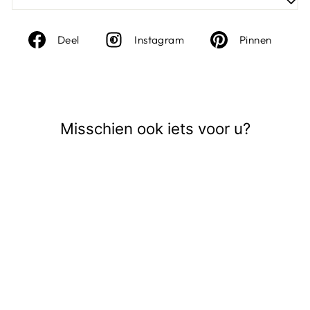
Deel
Instagram
Deel
Deel
Instagram
Pinnen
op
op
Facebook
Pinte
Misschien ook iets voor u?
Sale