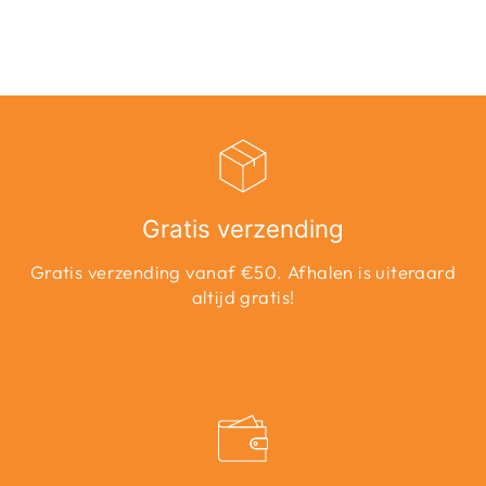
Adviesprijs
Aanbiedingsprijs
€19,99
€10,00
Bespaar 50%
Gratis verzending
Gratis verzending vanaf €50. Afhalen is uiteraard
altijd gratis!