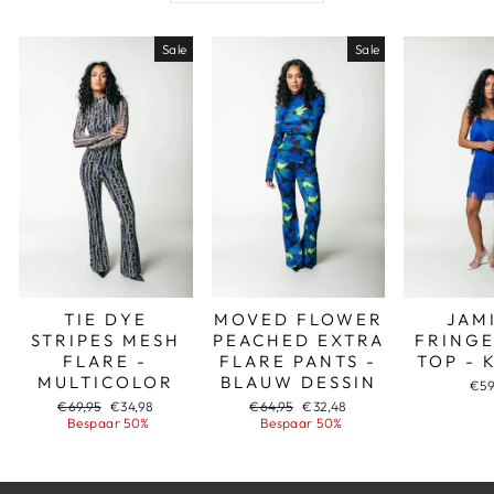
Sale
Sale
TIE DYE
MOVED FLOWER
JAM
STRIPES MESH
PEACHED EXTRA
FRINGE
FLARE -
FLARE PANTS -
TOP - 
MULTICOLOR
BLAUW DESSIN
€59
Adviesprijs
Aanbiedingsprijs
Adviesprijs
Aanbiedingsprijs
€69,95
€34,98
€64,95
€32,48
Bespaar 50%
Bespaar 50%