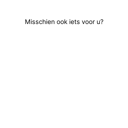
Misschien ook iets voor u?
Uitverkocht
ONLLUCKY REG
S/S SPIRIT TOP
BOX JRS -
ZWART