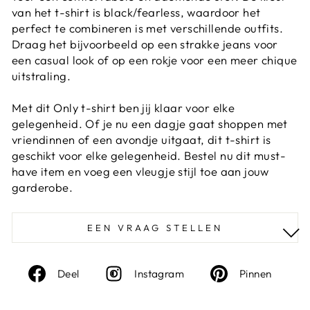
van het t-shirt is black/fearless, waardoor het
perfect te combineren is met verschillende outfits.
Draag het bijvoorbeeld op een strakke jeans voor
een casual look of op een rokje voor een meer chique
uitstraling.
Met dit Only t-shirt ben jij klaar voor elke
gelegenheid. Of je nu een dagje gaat shoppen met
vriendinnen of een avondje uitgaat, dit t-shirt is
geschikt voor elke gelegenheid. Bestel nu dit must-
have item en voeg een vleugje stijl toe aan jouw
garderobe.
EEN VRAAG STELLEN
Deel
Instagram
Deel
Deel
Instagram
Pinnen
op
op
Facebook
Pinte