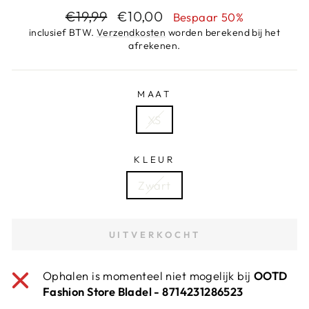
Adviesprijs
Aanbiedingsprijs
€19,99
€10,00
Bespaar 50%
inclusief BTW.
Verzendkosten
worden berekend bij het
afrekenen.
MAAT
XS
KLEUR
Zwart
UITVERKOCHT
Ophalen is momenteel niet mogelijk bij
OOTD
Fashion Store Bladel - 8714231286523