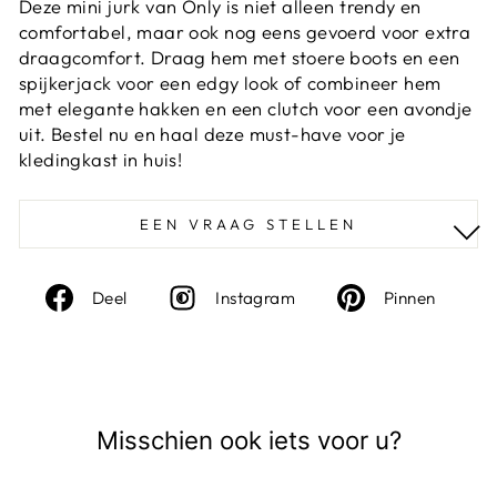
Deze mini jurk van Only is niet alleen trendy en
comfortabel, maar ook nog eens gevoerd voor extra
draagcomfort. Draag hem met stoere boots en een
spijkerjack voor een edgy look of combineer hem
met elegante hakken en een clutch voor een avondje
uit. Bestel nu en haal deze must-have voor je
kledingkast in huis!
EEN VRAAG STELLEN
Deel
Instagram
Deel
Deel
Instagram
Pinnen
op
op
Facebook
Pinte
Misschien ook iets voor u?