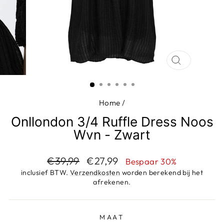
SLUIT
(ESC)
Home
/
Onllondon 3/4 Ruffle Dress Noos
Wvn - Zwart
Adviesprijs
Aanbiedingsprijs
€39,99
€27,99
Bespaar 30%
inclusief BTW.
Verzendkosten
worden berekend bij het
afrekenen.
MAAT