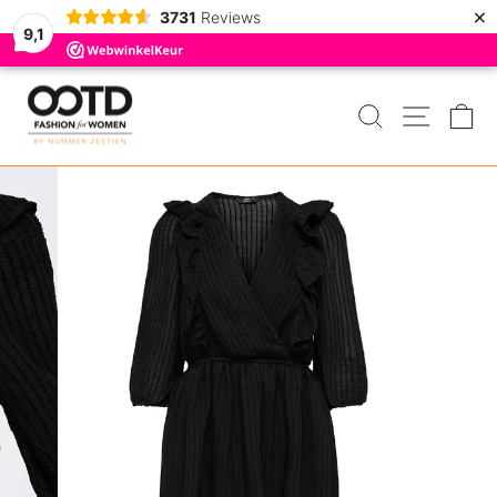
×
3731
Reviews
9,1
Door
naar
ZOEKEN
MENU
W
de
inhoud