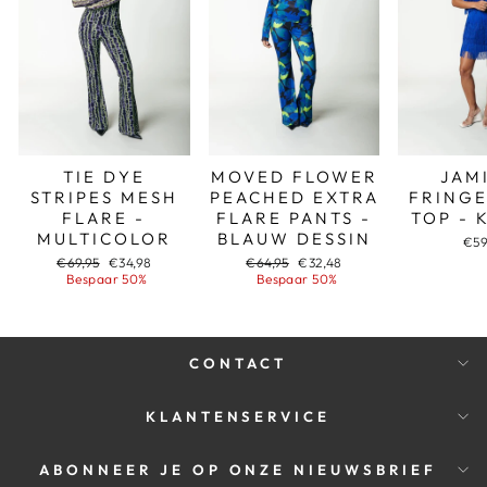
TIE DYE
MOVED FLOWER
JAM
STRIPES MESH
PEACHED EXTRA
FRINGE
FLARE -
FLARE PANTS -
TOP - 
MULTICOLOR
BLAUW DESSIN
€59
Adviesprijs
Aanbiedingsprijs
Adviesprijs
Aanbiedingsprijs
€69,95
€34,98
€64,95
€32,48
Bespaar 50%
Bespaar 50%
CONTACT
KLANTENSERVICE
ABONNEER JE OP ONZE NIEUWSBRIEF