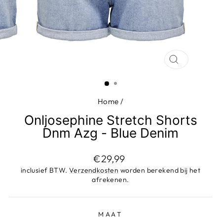
SLUIT
(ESC)
Home
/
Onljosephine Stretch Shorts
Dnm Azg - Blue Denim
Adviesprijs
€29,99
inclusief BTW.
Verzendkosten
worden berekend bij het
afrekenen.
MAAT