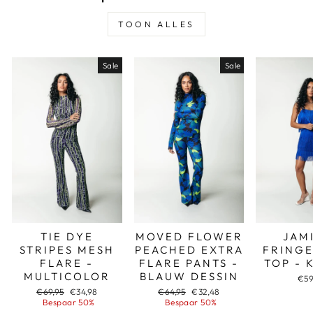
TOON ALLES
Sale
Sale
TIE DYE
MOVED FLOWER
JAM
STRIPES MESH
PEACHED EXTRA
FRINGE
FLARE -
FLARE PANTS -
TOP - 
MULTICOLOR
BLAUW DESSIN
€59
Adviesprijs
Aanbiedingsprijs
Adviesprijs
Aanbiedingsprijs
€69,95
€34,98
€64,95
€32,48
Bespaar 50%
Bespaar 50%