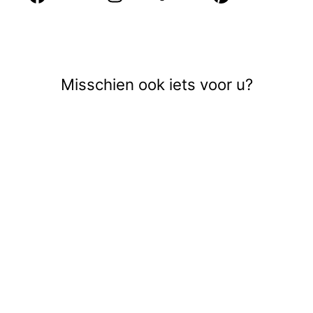
op
op
Facebook
Pinte
Misschien ook iets voor u?
Uitverkocht
ONLJOSEPHINE
STRETCH