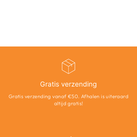
DRESS NOOS
WV - BRUIN
DESSIN
Adviesprijs
Aanbiedingsprijs
€34,99
€24,49
Bespaar 30%
Gratis verzending
Gratis verzending vanaf €50. Afhalen is uiteraard
altijd gratis!