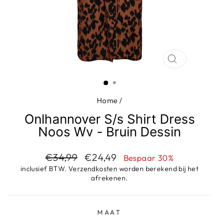
SLUIT
(ESC)
Home
/
Onlhannover S/s Shirt Dress
Noos Wv - Bruin Dessin
Adviesprijs
Aanbiedingsprijs
€34,99
€24,49
Bespaar 30%
inclusief BTW.
Verzendkosten
worden berekend bij het
afrekenen.
MAAT