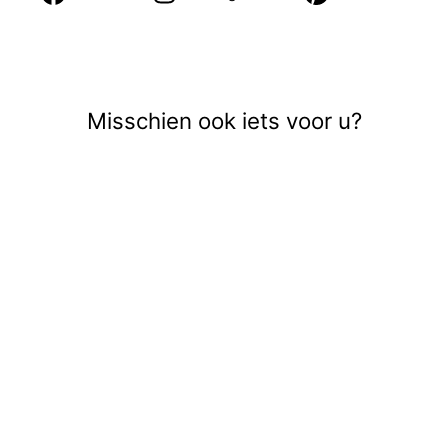
op
op
Facebook
Pinte
Misschien ook iets voor u?
Uitverkocht
ONLHANNOVER
S/S SHIRT