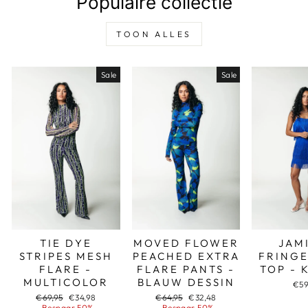
Populaire collectie
TOON ALLES
Sale
Sale
TIE DYE
MOVED FLOWER
JAM
STRIPES MESH
PEACHED EXTRA
FRINGE
FLARE -
FLARE PANTS -
TOP - 
MULTICOLOR
BLAUW DESSIN
€59
Adviesprijs
Aanbiedingsprijs
Adviesprijs
Aanbiedingsprijs
€69,95
€34,98
€64,95
€32,48
Bespaar 50%
Bespaar 50%