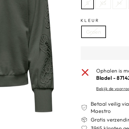
S
XS
M
KLEUR
Groen
Ophalen is mo
Bladel - 871
Bekijk de voorra
Betaal veilig v
Maestro
Gratis verzendin
3965 klanten ge