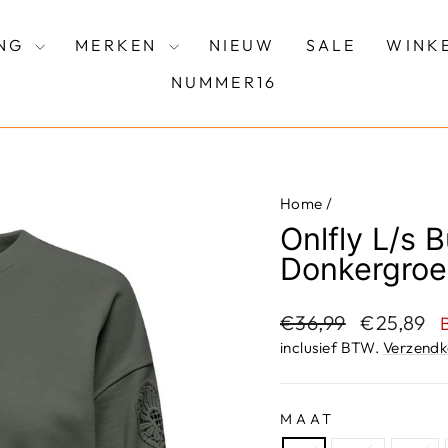
ING
MERKEN
NIEUW
SALE
WINK
NUMMER16
Home
/
Onlfly L/s 
Donkergro
Adviesprijs
Aanbieding
€36,99
€25,89
inclusief BTW.
Verzendk
MAAT