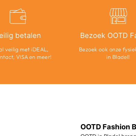
eilig betalen
Bezoek OOTD F
l veilig met iDEAL,
Bezoek ook onze fysie
ntact, VISA en meer!
in Bladel!
OOTD Fashion B