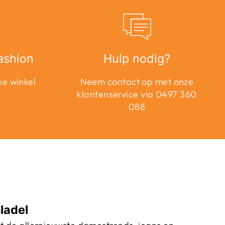
ashion
Hulp nodig?
ke winkel
Neem contact op met onze
klantenservice via 0497 360
088
ladel