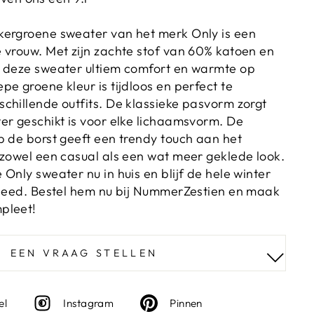
kergroene sweater van het merk Only is een
 vrouw. Met zijn zachte stof van 60% katoen en
t deze sweater ultiem comfort en warmte op
e groene kleur is tijdloos en perfect te
chillende outfits. De klassieke pasvorm zorgt
er geschikt is voor elke lichaamsvorm. De
p de borst geeft een trendy touch aan het
 zowel een casual als een wat meer geklede look.
Only sweater nu in huis en blijf de hele winter
kleed. Bestel hem nu bij NummerZestien en maak
pleet!
EEN VRAAG STELLEN
Deel
Instagram
Deel
el
Instagram
Pinnen