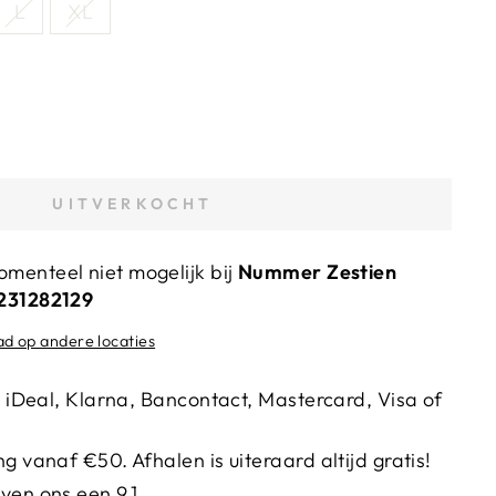
L
XL
UITVERKOCHT
menteel niet mogelijk bij
Nummer Zestien
4231282129
ad op andere locaties
ia iDeal, Klarna, Bancontact, Mastercard, Visa of
g vanaf €50. Afhalen is uiteraard altijd gratis!
ven ons een 9.1