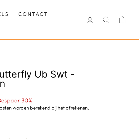
ELS
CONTACT
INLOGGEN
ZOEKEN
WI
Butterfly Ub Swt -
en
sprijs
Bespaar 30%
osten
worden berekend bij het afrekenen.