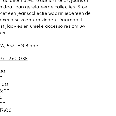
t de allernieuwste damestrends, jeans en
n daar aan gerelateerde collecties. Stoer,
Met een jeanscollectie waarin iedereen de
komend seizoen kan vinden. Daarnaast
 stijladvies en unieke accessoires om uw
ken.
2A, 5531 EG Bladel
97 - 360 088
:00
00
8:00
18:00
00
:00
 17:00