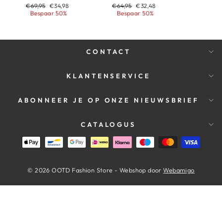
Adviesprijs
Aanbiedingsprijs
Adviesprijs
Aanbiedingsprijs
€69,95
€34,98
€64,95
€32,48
Bespaar 50%
Bespaar 50%
CONTACT
KLANTENSERVICE
ABONNEER JE OP ONZE NIEUWSBRIEF
CATALOGUS
© 2026 OOTD Fashion Store - Webshop door
Webamigo