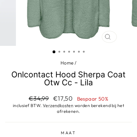
SLUIT
(ESC)
Home
/
Onlcontact Hood Sherpa Coat
Otw Cc - Lila
Adviesprijs
Aanbiedingsprijs
€34,99
€17,50
Bespaar 50%
inclusief BTW.
Verzendkosten
worden berekend bij het
afrekenen.
MAAT