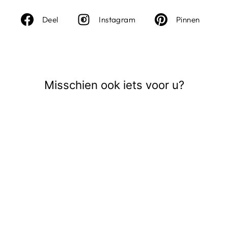
Deel
Instagram
Deel
Deel
Instagram
Pinnen
op
op
Facebook
Pinte
Misschien ook iets voor u?
Uitverkocht