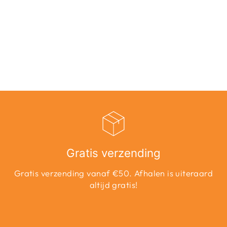
ONLCONTACT
HOOD SHERPA
COAT OTW CC -
LILA
Adviesprijs
Aanbiedingsprijs
€34,99
€17,50
Bespaar 50%
Gratis verzending
Gratis verzending vanaf €50. Afhalen is uiteraard
altijd gratis!