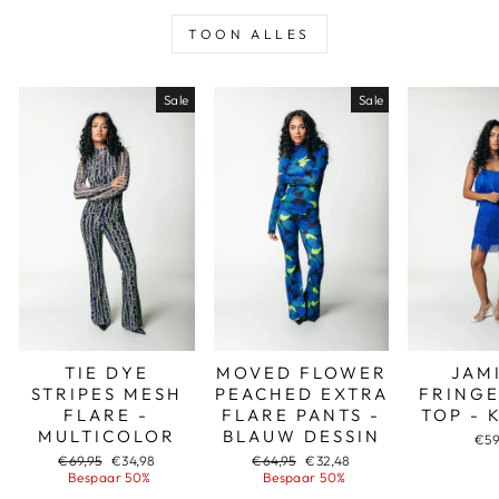
TOON ALLES
Sale
Sale
TIE DYE
MOVED FLOWER
JAM
STRIPES MESH
PEACHED EXTRA
FRINGE
FLARE -
FLARE PANTS -
TOP - 
MULTICOLOR
BLAUW DESSIN
€59
Adviesprijs
Aanbiedingsprijs
Adviesprijs
Aanbiedingsprijs
€69,95
€34,98
€64,95
€32,48
Bespaar 50%
Bespaar 50%