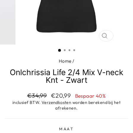
SLUIT
(ESC)
Home
/
Onlchrissia Life 2/4 Mix V-neck
Knt - Zwart
Adviesprijs
Aanbiedingsprijs
€34,99
€20,99
Bespaar 40%
inclusief BTW.
Verzendkosten
worden berekend bij het
afrekenen.
MAAT