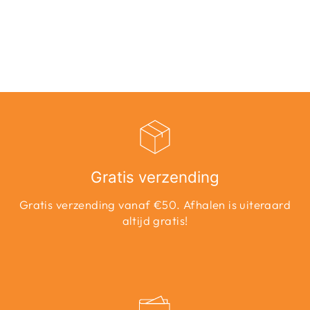
NECK KNT -
ZWART
Adviesprijs
Aanbiedingsprijs
€34,99
€20,99
Bespaar 40%
Gratis verzending
Gratis verzending vanaf €50. Afhalen is uiteraard
altijd gratis!