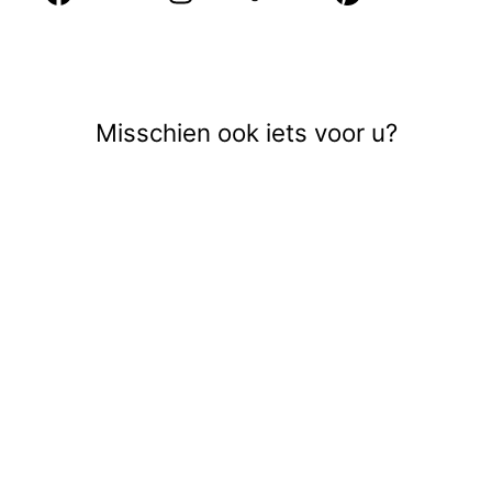
op
op
Facebook
Pinte
Misschien ook iets voor u?
Uitverkocht
ONLCHRISSIA
LIFE 2/4 MIX V-