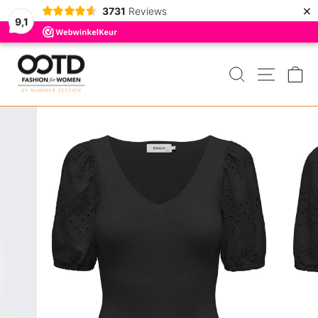
×
3731
Reviews
9,1
Door
naar
ZOEKEN
MENU
W
de
inhoud