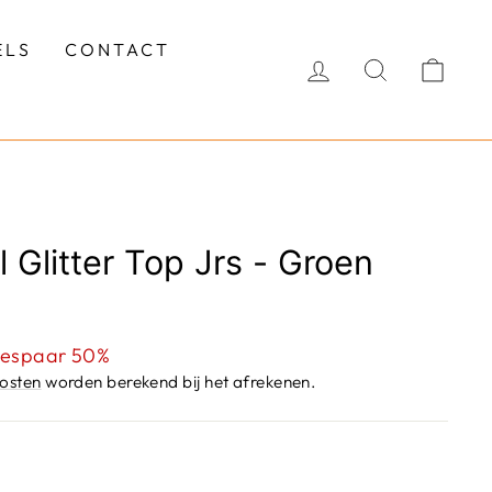
ELS
CONTACT
INLOGGEN
ZOEKEN
WI
l Glitter Top Jrs - Groen
sprijs
espaar 50%
osten
worden berekend bij het afrekenen.