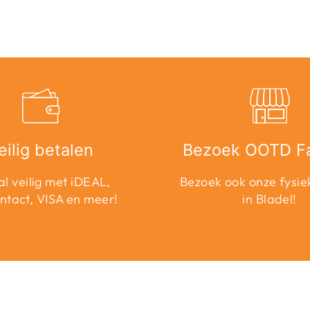
eilig betalen
Bezoek OOTD F
l veilig met iDEAL,
Bezoek ook onze fysie
ntact, VISA en meer!
in Bladel!