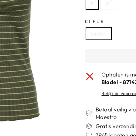
L
XL
KLEUR
Groen
Ophalen is mo
Bladel - 871
Bekijk de voorra
Betaal veilig v
Maestro
Gratis verzendin
3965 klanten ge