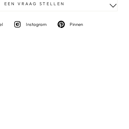
EEN VRAAG STELLEN
Deel
Instagram
Deel
el
Instagram
Pinnen
op
op
Facebook
Pinterest