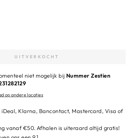
UITVERKOCHT
menteel niet mogelijk bij
Nummer Zestien
4231282129
ad op andere locaties
ia iDeal, Klarna, Bancontact, Mastercard, Visa of
g vanaf €50. Afhalen is uiteraard altijd gratis!
ven ons een 9.1