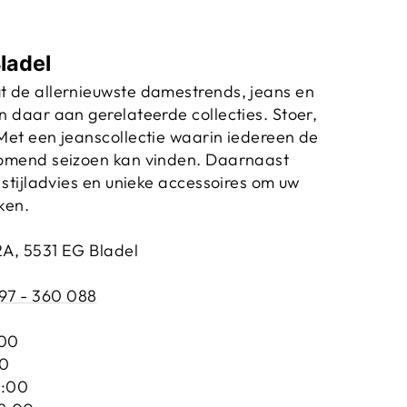
ladel
t de allernieuwste damestrends, jeans en
n daar aan gerelateerde collecties. Stoer,
Met een jeanscollectie waarin iedereen de
komend seizoen kan vinden. Daarnaast
 stijladvies en unieke accessoires om uw
ken.
2A, 5531 EG Bladel
97 - 360 088
:00
00
8:00