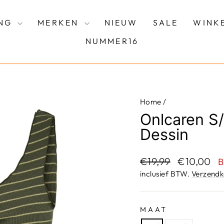
ING
MERKEN
NIEUW
SALE
WINK
NUMMER16
Home
/
Onlcaren S/
Dessin
Adviesprijs
Aanbieding
€19,99
€10,00
B
inclusief BTW.
Verzendk
MAAT