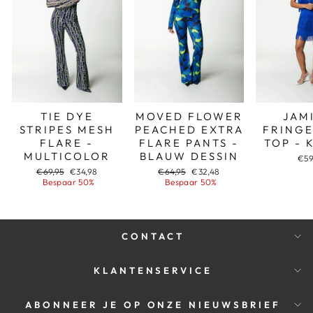
TIE DYE
MOVED FLOWER
JAM
STRIPES MESH
PEACHED EXTRA
FRINGE
FLARE -
FLARE PANTS -
TOP - 
MULTICOLOR
BLAUW DESSIN
€59
Adviesprijs
Aanbiedingsprijs
Adviesprijs
Aanbiedingsprijs
€69,95
€34,98
€64,95
€32,48
Bespaar 50%
Bespaar 50%
CONTACT
KLANTENSERVICE
ABONNEER JE OP ONZE NIEUWSBRIEF