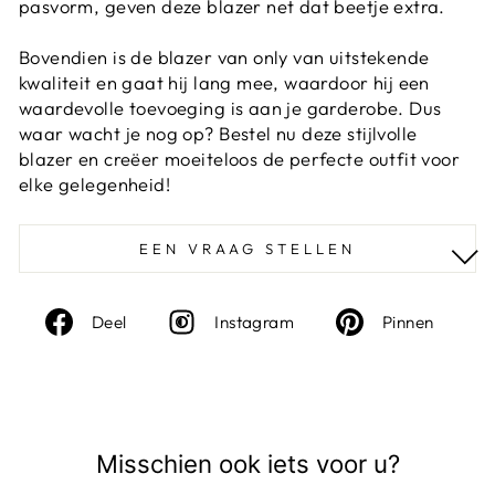
pasvorm, geven deze blazer net dat beetje extra.
Bovendien is de blazer van only van uitstekende
kwaliteit en gaat hij lang mee, waardoor hij een
waardevolle toevoeging is aan je garderobe. Dus
waar wacht je nog op? Bestel nu deze stijlvolle
blazer en creëer moeiteloos de perfecte outfit voor
elke gelegenheid!
EEN VRAAG STELLEN
Deel
Instagram
Deel
Deel
Instagram
Pinnen
op
op
Facebook
Pinte
Misschien ook iets voor u?