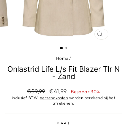
SLUIT
(ESC)
Home
/
Onlastrid Life L/s Fit Blazer Tlr N
- Zand
Adviesprijs
Aanbiedingsprijs
€59,99
€41,99
Bespaar 30%
inclusief BTW.
Verzendkosten
worden berekend bij het
afrekenen.
MAAT