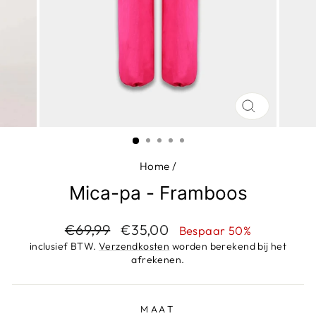
SLUIT
(ESC)
Home
/
Mica-pa - Framboos
Adviesprijs
Aanbiedingsprijs
€69,99
€35,00
Bespaar 50%
inclusief BTW.
Verzendkosten
worden berekend bij het
afrekenen.
MAAT