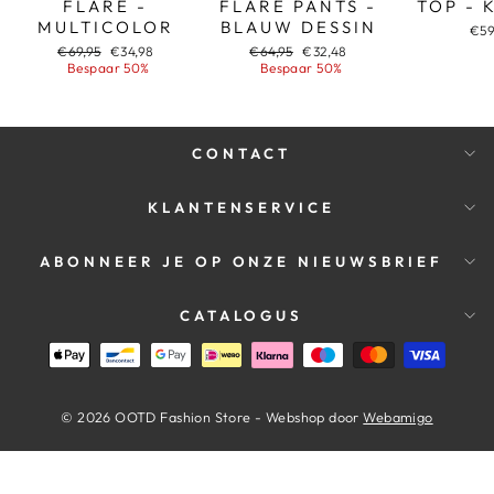
FLARE -
FLARE PANTS -
TOP - 
MULTICOLOR
BLAUW DESSIN
€59
Adviesprijs
Aanbiedingsprijs
Adviesprijs
Aanbiedingsprijs
€69,95
€34,98
€64,95
€32,48
Bespaar 50%
Bespaar 50%
CONTACT
KLANTENSERVICE
ABONNEER JE OP ONZE NIEUWSBRIEF
CATALOGUS
© 2026 OOTD Fashion Store - Webshop door
Webamigo