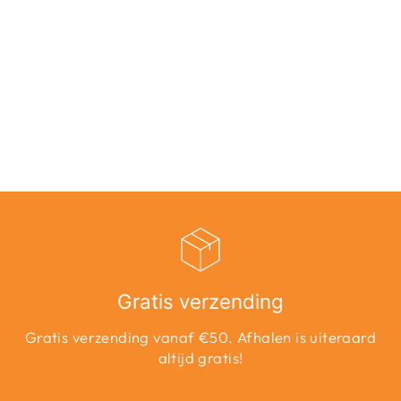
MICA-PA -
FRAMBOOS
Adviesprijs
Aanbiedingsprijs
€69,99
€35,00
Bespaar 50%
Gratis verzending
Gratis verzending vanaf €50. Afhalen is uiteraard
altijd gratis!