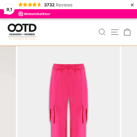
×
3732
Reviews
9,1
Door
naar
ZOEKEN
MENU
W
de
inhoud