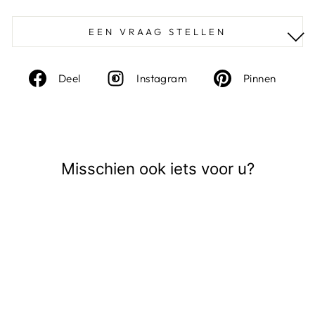
EEN VRAAG STELLEN
Deel
Instagram
Deel
Deel
Instagram
Pinnen
op
op
Facebook
Pinte
Misschien ook iets voor u?
Uitverkocht