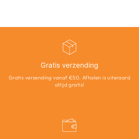
Adviesprijs
Aanbiedingsprijs
€14,99
€7,50
Bespaar 50%
Gratis verzending
Gratis verzending vanaf €50. Afhalen is uiteraard
altijd gratis!