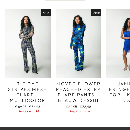
Sale
Sale
TIE DYE
MOVED FLOWER
JAM
STRIPES MESH
PEACHED EXTRA
FRINGE
FLARE -
FLARE PANTS -
TOP - 
MULTICOLOR
BLAUW DESSIN
€59
Adviesprijs
Aanbiedingsprijs
Adviesprijs
Aanbiedingsprijs
€69,95
€34,98
€64,95
€32,48
Bespaar 50%
Bespaar 50%