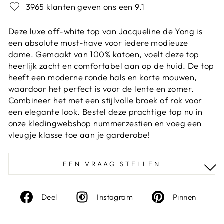
3965 klanten geven ons een 9.1
Deze luxe off-white top van Jacqueline de Yong is
een absolute must-have voor iedere modieuze
dame. Gemaakt van 100% katoen, voelt deze top
heerlijk zacht en comfortabel aan op de huid. De top
heeft een moderne ronde hals en korte mouwen,
waardoor het perfect is voor de lente en zomer.
Combineer het met een stijlvolle broek of rok voor
een elegante look. Bestel deze prachtige top nu in
onze kledingwebshop nummerzestien en voeg een
vleugje klasse toe aan je garderobe!
EEN VRAAG STELLEN
Deel
Instagram
Deel
Deel
Instagram
Pinnen
op
op
Facebook
Pinte