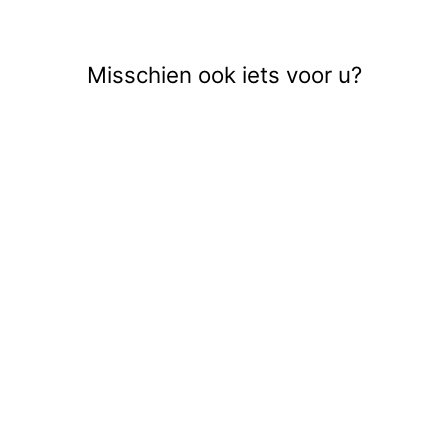
Misschien ook iets voor u?
Uitverkocht
JDYSALSA S/S
SHORT O NECK
TOP JRS D -
OFF-WHITE