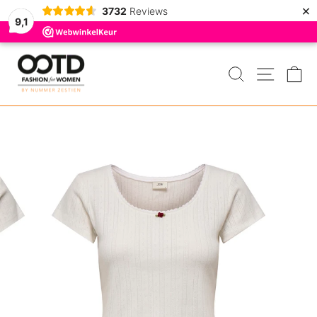
×
3732
Reviews
9,1
Door
naar
ZOEKEN
MENU
W
de
inhoud