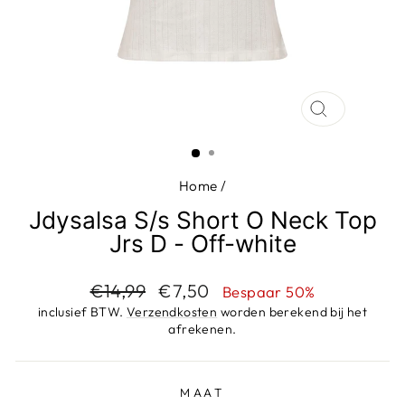
SLUIT
(ESC)
Home
/
Jdysalsa S/s Short O Neck Top
Jrs D - Off-white
Adviesprijs
Aanbiedingsprijs
€14,99
€7,50
Bespaar 50%
inclusief BTW.
Verzendkosten
worden berekend bij het
afrekenen.
MAAT