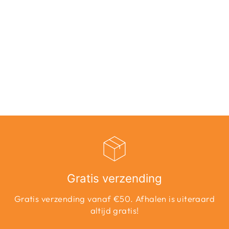
BANGALORE
SHORT - ROZE
Adviesprijs
Aanbiedingsprijs
€82,00
€41,00
Bespaar 50%
Gratis verzending
Gratis verzending vanaf €50. Afhalen is uiteraard
altijd gratis!