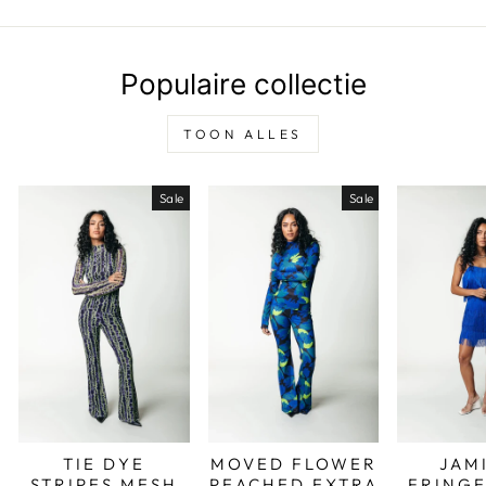
Populaire collectie
TOON ALLES
Sale
Sale
TIE DYE
MOVED FLOWER
JAM
STRIPES MESH
PEACHED EXTRA
FRINGE