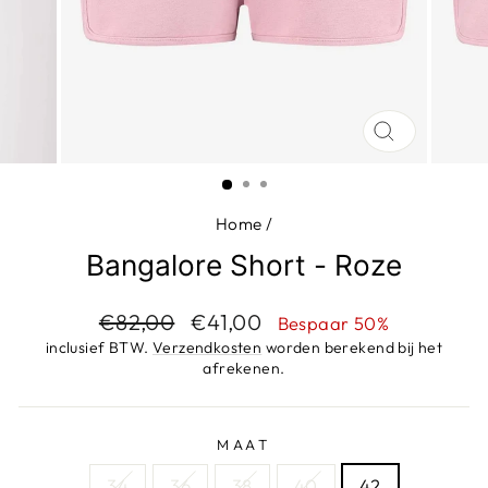
SLUIT
(ESC)
Home
/
Bangalore Short - Roze
Adviesprijs
Aanbiedingsprijs
€82,00
€41,00
Bespaar 50%
inclusief BTW.
Verzendkosten
worden berekend bij het
afrekenen.
MAAT
34
36
38
40
42