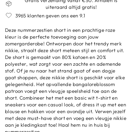
Gratis verzending vanaf €50. Afhalen is
uiteraard altijd gratis!
3965 klanten geven ons een 9.1
Deze nummerzestien short in een prachtige roze
kleur is de perfecte toevoeging aan jouw
zomergarderobe! Ontworpen door het trendy merk
nikkie, straalt deze short meteen stijl en comfort uit.
De short is gemaakt van 80% katoen en 20%
polyester, wat zorgt voor een zachte en ademende
stof. Of je nu naar het strand gaat of een dagje
gaat shoppen, deze nikkie short is geschikt voor elke
gelegenheid. Het opvallende bangaloreblossom
patroon voegt een vleugje speelsheid toe aan de
short. Combineer het met een basic wit t-shirt en
sneakers voor een casual look, of dress it up met een
blouse en hakken voor een avondje uit. Verwen jezelf
met deze must-have short en voeg een vleugje nikkie
aan je kledingkast toe! Haal hem nu in huis bij
nummerzestien.