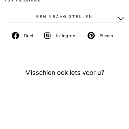
EEN VRAAG STELLEN
Deel
Instagram
Deel
Deel
Instagram
Pinnen
op
op
Facebook
Pinte
Misschien ook iets voor u?
Sale