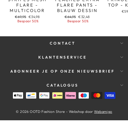
FLARE -
FLARE PANTS -
TOP - 
MULTICOLOR
BLAUW DESSIN
€59
Adviesprijs
Aanbiedingsprijs
Adviesprijs
Aanbiedingsprijs
€69,95
€34,98
€64,95
€32,48
Bespaar 50%
Bespaar 50%
CONTACT
KLANTENSERVICE
ABONNEER JE OP ONZE NIEUWSBRIEF
CATALOGUS
© 2026 OOTD Fashion Store - Webshop door
Webamigo