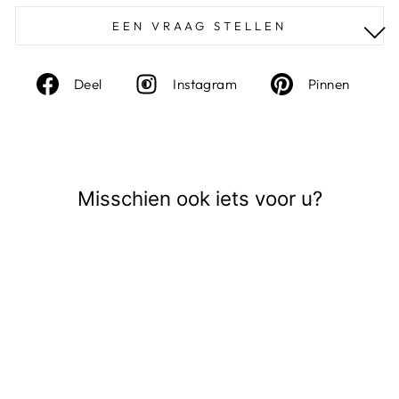
EEN VRAAG STELLEN
Deel
Instagram
Deel
Deel
Instagram
Pinnen
op
op
Facebook
Pinte
Misschien ook iets voor u?
Uitverkocht