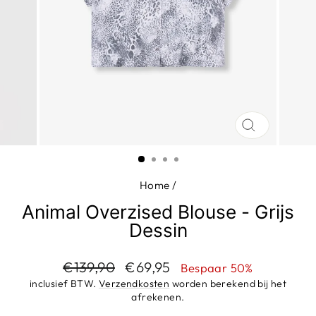
SLUIT
(ESC)
Home
/
Animal Overzised Blouse - Grijs
Dessin
Adviesprijs
Aanbiedingsprijs
€139,90
€69,95
Bespaar 50%
inclusief BTW.
Verzendkosten
worden berekend bij het
afrekenen.