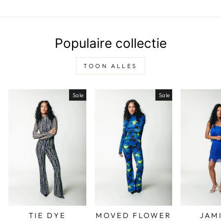
Populaire collectie
TOON ALLES
Sale
Sale
TIE DYE
MOVED FLOWER
JAM