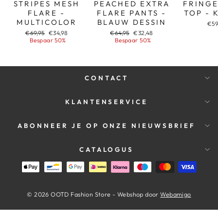
STRIPES MESH
PEACHED EXTRA
FRINGE
FLARE -
FLARE PANTS -
TOP - 
MULTICOLOR
BLAUW DESSIN
€59
Adviesprijs
Aanbiedingsprijs
Adviesprijs
Aanbiedingsprijs
€69,95
€34,98
€64,95
€32,48
Bespaar 50%
Bespaar 50%
CONTACT
KLANTENSERVICE
ABONNEER JE OP ONZE NIEUWSBRIEF
CATALOGUS
© 2026 OOTD Fashion Store - Webshop door
Webamigo