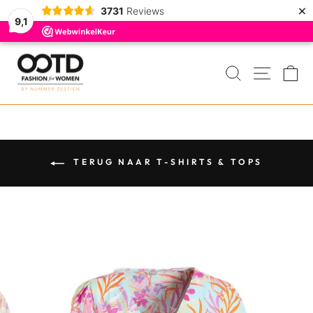
×
3731
Reviews
9,1
Door
naar
ZOEKEN
MENU
W
de
inhoud
TERUG NAAR T-SHIRTS & TOPS