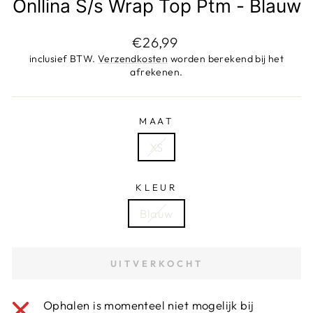
Onllina S/s Wrap Top Ptm - Blauw
Adviesprijs
€26,99
inclusief BTW.
Verzendkosten
worden berekend bij het
afrekenen.
MAAT
XS
KLEUR
Blauw
UITVERKOCHT
Ophalen is momenteel niet mogelijk bij