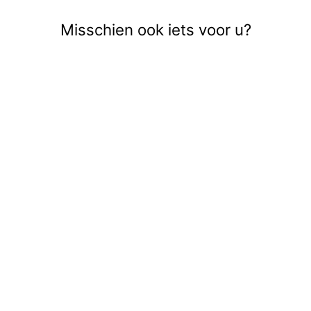
Misschien ook iets voor u?
Uitverkocht
ONLLINA S/S
WRAP TOP PTM
- BLAUW
€26,99