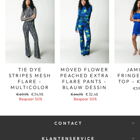
TIE DYE
MOVED FLOWER
JAM
STRIPES MESH
PEACHED EXTRA
FRINGE
FLARE -
FLARE PANTS -
TOP - 
MULTICOLOR
BLAUW DESSIN
€59
Adviesprijs
Aanbiedingsprijs
Adviesprijs
Aanbiedingsprijs
€69,95
€34,98
€64,95
€32,48
Bespaar 50%
Bespaar 50%
CONTACT
KLANTENSERVICE