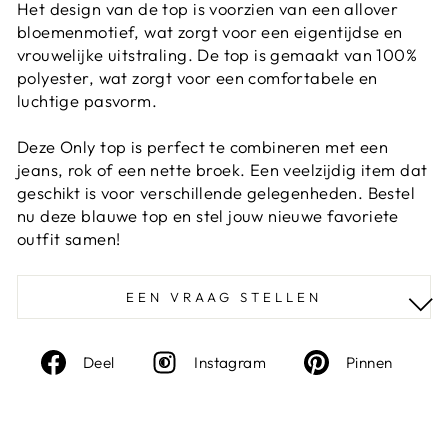
Het design van de top is voorzien van een allover
bloemenmotief, wat zorgt voor een eigentijdse en
vrouwelijke uitstraling. De top is gemaakt van 100%
polyester, wat zorgt voor een comfortabele en
luchtige pasvorm.
Deze Only top is perfect te combineren met een
jeans, rok of een nette broek. Een veelzijdig item dat
geschikt is voor verschillende gelegenheden. Bestel
nu deze blauwe top en stel jouw nieuwe favoriete
outfit samen!
EEN VRAAG STELLEN
Deel
Instagram
Deel
Deel
Instagram
Pinnen
op
op
Facebook
Pinte