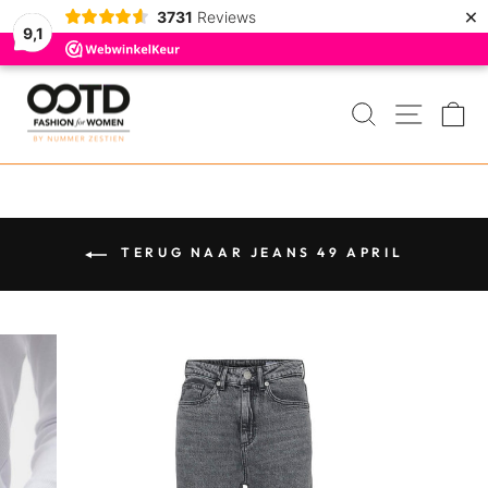
×
3731
Reviews
9,1
Door
naar
ZOEKEN
MENU
W
de
inhoud
TERUG NAAR JEANS 49 APRIL