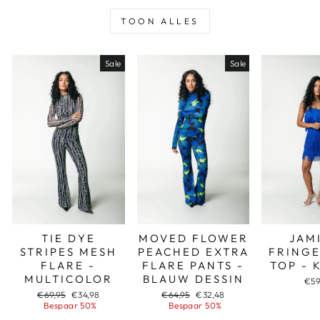
TOON ALLES
Sale
Sale
TIE DYE
MOVED FLOWER
JAM
STRIPES MESH
PEACHED EXTRA
FRINGE
FLARE -
FLARE PANTS -
TOP - 
MULTICOLOR
BLAUW DESSIN
€59
Adviesprijs
Aanbiedingsprijs
Adviesprijs
Aanbiedingsprijs
€69,95
€34,98
€64,95
€32,48
Bespaar 50%
Bespaar 50%