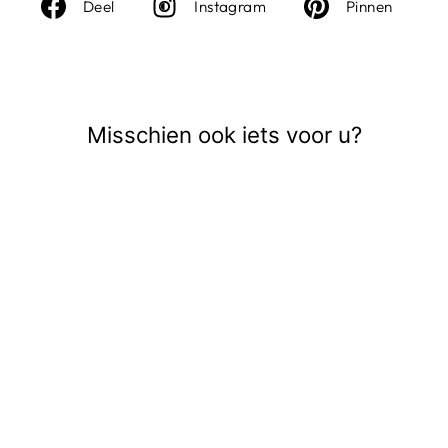
Deel
Instagram
Deel
Deel
Instagram
Pinnen
op
op
Facebook
Pinte
Misschien ook iets voor u?
VMTESSA HR